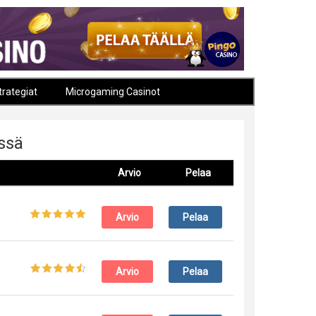
trategiat
Microgaming Casinot
ssä
Arvio
Pelaa
Arvio
Pelaa
Arvio
Pelaa