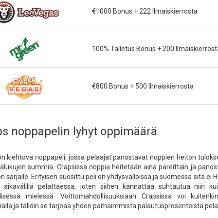
€1000 Bonus + 222 Ilmaiskierrosta
100% Talletus Bonus + 200 Ilmaiskierrost
€800 Bonus + 500 Ilmaiskierrosta
ps noppapelin lyhyt oppimäärä
n kiehtova noppapeli, jossa pelaajat panostavat noppien heiton tulokse
mälukujen summia. Crapsissä noppia heitetään aina pareittain ja panost
en sarjalle. Erityisen suosittu peli on yhdysvalloissa ja suomessa sitä ei H
lä aikavälillä pelattaessa, joten siihen kannattaa suhtautua niin 
ellisessä mielessä. Voittomahdollisuuksiaan Crapsissa voi kuiten
ialla ja tällöin se tarjoaa yhden parhaimmista palautusprosenteista pelaaji