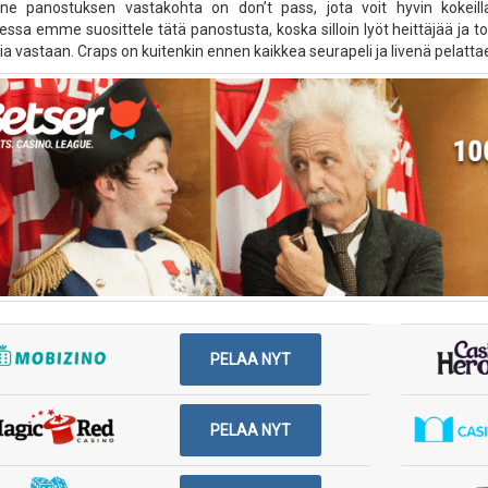
ine panostuksen vastakohta on don’t pass, jota voit hyvin kokeilla n
essa emme suosittele tätä panostusta, koska silloin lyöt heittäjää ja
a vastaan. Craps on kuitenkin ennen kaikkea seurapeli ja livenä pelatta
PELAA NYT
PELAA NYT