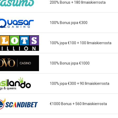
200% Bonus + 180 Ilmaiskierrosta
100% Bonus jopa €300
100% jopa €100 + 100 Ilmaiskierrosta
100% Bonus jopa €1000
100% jopa €300 + 90 Ilmaiskierrosta
€1000 Bonus + 560 Ilmaiskierrosta